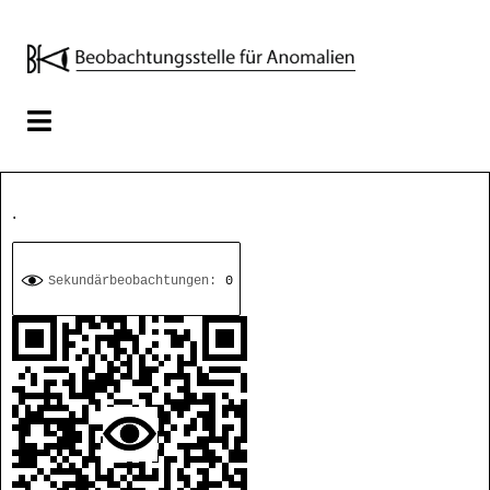
.
Sekundärbeobachtungen:
0