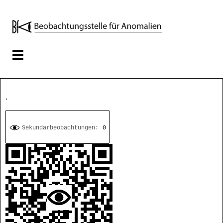
.
Sekundärbeobachtungen:
0