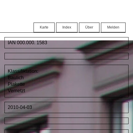
Karte
Index
Über
Melden
IAN 000.000. 1583
Klassifiktation:
Baulich
Plakette
Vernetzt
2010-04-03